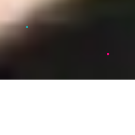
认识
开云体育APP
开云体育APP
世界杯下注攻略是帮助彩民在世界杯赛事中做出明智