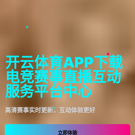
开云体育APP下载
电竞赛事直播互动
服务平台中心
高清赛事实时更新，互动体验更好
立即体验